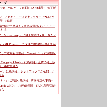
アップ
dPress」のログイン画面にXSS脆弱性 - 修正版
ome」にセキュリティ更新 - クリティカル6件
弱性を修正
暇に向けて準備を - 盆休み週のパッチチュー
に注意
leの「Sensor Proxy」にRCE脆弱性 - 修正版を公
aform MCP Server」に深刻な脆弱性 - 修正版が
ップ運用管理製品「Veeam ONE」に深刻な
e Campaign Classic」に脆弱性 - 直前の修正版
響、再度更新を
entral」に脆弱性、ホットフィクスが公開 - す
用も
dmin 4」に深刻な脆弱性 - 前回修正の不備も
rWinds WHD」に複数脆弱性 - SAML認証回避
れも