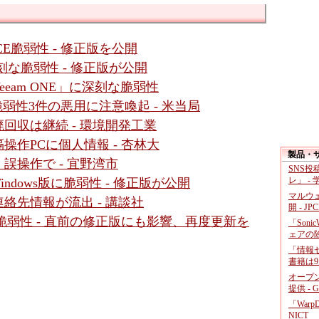
」にRCE脆弱性 - 修正版を公開
r」に深刻な脆弱性 - 修正版が公開
eam ONE」に深刻な脆弱性
など脆弱性3件の悪用に注意喚起 - 米当局
回収は継続 - 環境開発工業
作PCに個人情報 - 杏林大
製品・
誤操作で - 宜野湾市
SNS
レ」 -
Windows版に脆弱性 - 修正版が公開
マルウ
絡先情報が流出 - 講談社
開 - JP
ssic」に脆弱性 - 直前の修正版にも影響、再度更新を
「Soni
ェアの
「情報セ
書籍は9
オープ
提供 - 
「War
NICT