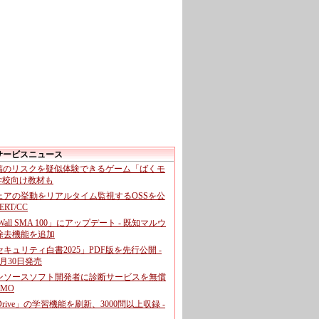
サービスニュース
投稿のリスクを疑似体験できるゲーム「ばくモ
 学校向け教材も
ェアの挙動をリアルタイム監視するOSSを公
CERT/CC
cWall SMA 100」にアップデート - 既知マルウ
除去機能を追加
キュリティ白書2025」PDF版を先行公開 -
月30日発売
ンソースソフト開発者に診断サービスを無償
GMO
pDrive」の学習機能を刷新、3000問以上収録 -