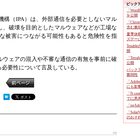
ピック
「Wor
を公開
機構（IPA）は、外部通信を必要としないマル
「Chr
し、破壊を目的としたマルウェアなどが工場な
含む脆
夏季休
な被害につながる可能性もあると危険性を指
ズデー
Tenab
開
「Terr
ルウェアの混入や不審な通信の有無を事前に確
公開
る必要性について言及している。
バックア
脆弱性
「Adob
にも影
「N-c
 ）
でに悪
「pgA
「Sola
のおそ
PR