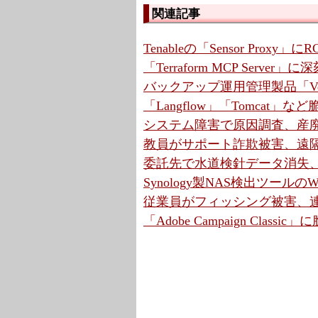
関連記事
Tenableの「Sensor Proxy
「Terraform MCP Serve
バックアップ運用管理製品「Ve
「Langflow」「Tomcat」
システム障害で原因調査、産廃
教員がサポート詐欺被害、遠隔操
委託先で水道検針データ消失、
Synology製NAS検出ツールの
従業員がフィッシング被害、連
「Adobe Campaign Cla