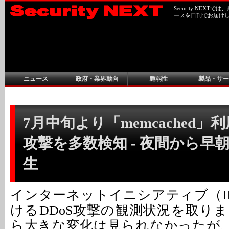
Security NEX
ースを日刊でお届け
ニュース
政府・業界動向
脆弱性
製品・サー
7月中旬より「memcached」利
攻撃を多数検知 - 夜間から早
生
インターネットイニシアティブ（II
けるDDoS攻撃の観測状況を取り
ら大きな変化は見られなかったが、25