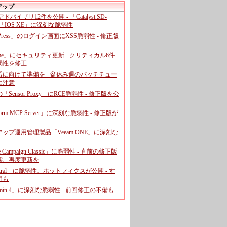
アップ
、アドバイザリ12件を公開 - 「Catalyst SD-
「IOS XE」に深刻な脆弱性
dPress」のログイン画面にXSS脆弱性 - 修正版
ome」にセキュリティ更新 - クリティカル6件
弱性を修正
暇に向けて準備を - 盆休み週のパッチチュー
に注意
leの「Sensor Proxy」にRCE脆弱性 - 修正版を公
aform MCP Server」に深刻な脆弱性 - 修正版が
ップ運用管理製品「Veeam ONE」に深刻な
e Campaign Classic」に脆弱性 - 直前の修正版
響、再度更新を
entral」に脆弱性、ホットフィクスが公開 - す
用も
dmin 4」に深刻な脆弱性 - 前回修正の不備も