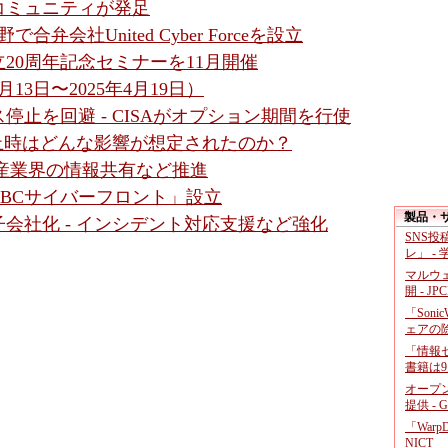
コミュニティが発足
弁会社United Cyber Forceを設立
20周年記念セミナーを11月開催
13日〜2025年4月19日）
停止を回避 - CISAがオプション期間を行使
停止時はどんな影響が想定されたのか？
 暗号資産業界の情報共有など推進
MBCサイバーフロント」設立
製品・
会社化 - インシデント対応支援など強化
SNS
レ」 -
マルウ
開 - JP
「Soni
ェアの
「情報セ
書籍は9
オープ
提供 - 
「War
NICT