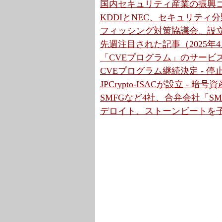
国内セキュリティ産業の振興
KDDIとNEC、セキュリティ分野で合
フィッシング対策協議会、設立
先週注目された記事（2025年4月
「CVEプログラム」のサービス
CVEプログラム継続決定 - 
JPCrypto-ISACが設立 -
SMFGなど4社、合弁会社「S
デロイト、ストーンビートを子