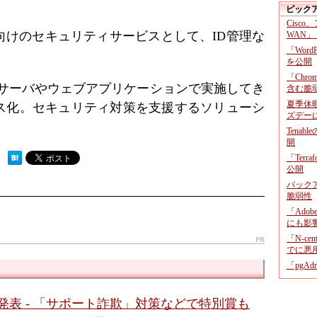
ピック
Cisco
向けのセキュリティサービスとして、ID管理な
WAN」
「Wor
を公開
「Chr
がサーバやウェブアプリケーションで実施してき
含む脆
夏季休
ス化。セキュリティ対策を支援するソリューシ
ズデー
Tenab
開
「Terr
 ）
公開
バックア
脆弱性
「Adob
にも影
「N-c
PR
でに悪
「pgA
が発表 - 「サポート詐欺」対策などで特別賞も