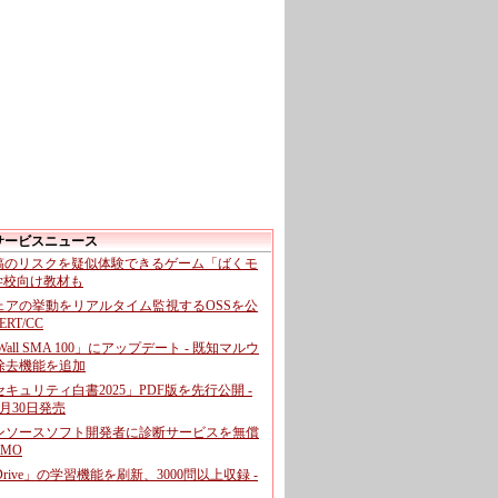
サービスニュース
投稿のリスクを疑似体験できるゲーム「ばくモ
 学校向け教材も
ェアの挙動をリアルタイム監視するOSSを公
CERT/CC
cWall SMA 100」にアップデート - 既知マルウ
除去機能を追加
キュリティ白書2025」PDF版を先行公開 -
月30日発売
ンソースソフト開発者に診断サービスを無償
GMO
pDrive」の学習機能を刷新、3000問以上収録 -