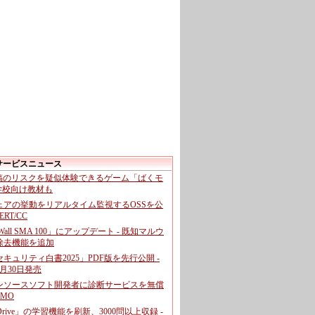
サービスニュース
投稿のリスクを疑似体験できるゲーム「ばくモ
 学校向け教材も
ェアの挙動をリアルタイム監視するOSSを公
CERT/CC
cWall SMA 100」にアップデート - 既知マルウ
除去機能を追加
キュリティ白書2025」PDF版を先行公開 -
月30日発売
ンソースソフト開発者に診断サービスを無償
GMO
pDrive」の学習機能を刷新、3000問以上収録 -