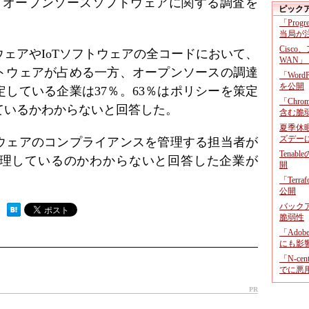
に、オープンソースソフトウェアに関する調査を
ピック
「Prog
当局が
Cisco
ェアやIoTソフトウェアの全コードにおいて、
WAN」
トウェアが占める一方、オープンソースの調達
「Wor
を公開
している企業は37％。63％はポリシーを策定
「Chr
ているかわからないと回答した。
含む脆
夏季休
ズデー
ウェアのコンプライアンスを管理する担当者が
Tenab
理しているのかわからないと回答した企業が
開
「Terr
公開
バックア
 ）
脆弱性
「Adob
にも影
「N-c
でに悪
PR