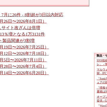
月に26件 - 8割超が3日以内対応
26日〜2026年8月1日）
しサイト改ざんは倍増
13％増となる1万3131件
フト製品関連が3割増
19日〜2026年7月25日）
12日〜2026年7月18日）
製品・
5日〜2026年7月11日）
SNS
レ」 -
28日〜2026年7月4日）
マルウ
14日〜2026年6月20日）
開 - JP
「Soni
ェアの
「情報セ
書籍は9
オープ
提供 - 
「War