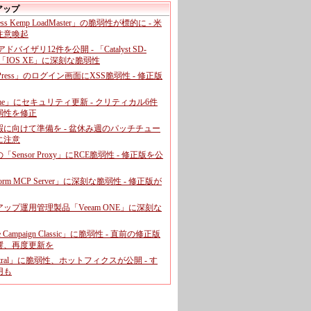
アップ
ress Kemp LoadMaster」の脆弱性が標的に - 米
注意喚起
、アドバイザリ12件を公開 - 「Catalyst SD-
「IOS XE」に深刻な脆弱性
dPress」のログイン画面にXSS脆弱性 - 修正版
ome」にセキュリティ更新 - クリティカル6件
弱性を修正
暇に向けて準備を - 盆休み週のパッチチュー
に注意
leの「Sensor Proxy」にRCE脆弱性 - 修正版を公
aform MCP Server」に深刻な脆弱性 - 修正版が
ップ運用管理製品「Veeam ONE」に深刻な
e Campaign Classic」に脆弱性 - 直前の修正版
響、再度更新を
entral」に脆弱性、ホットフィクスが公開 - す
用も