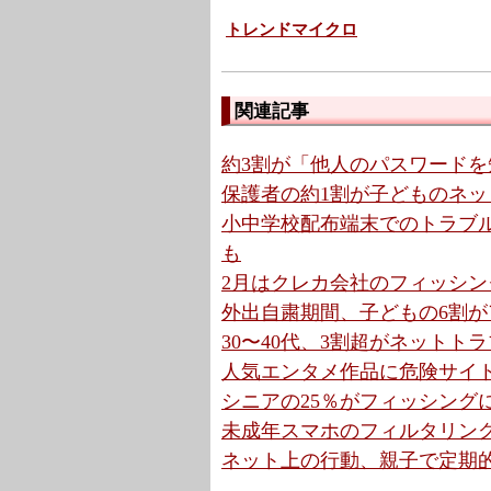
トレンドマイクロ
関連記事
約3割が「他人のパスワードを知
保護者の約1割が子どものネッ
小中学校配布端末でのトラブル
も
2月はクレカ会社のフィッシングサ
外出自粛期間、子どもの6割
30〜40代、3割超がネットトラ
人気エンタメ作品に危険サイト
シニアの25％がフィッシングに
未成年スマホのフィルタリング使
ネット上の行動、親子で定期的に