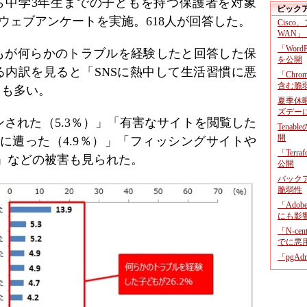
ら中学3年生までの子どもを持つ保護者を対象
ピック
てウェブアンケートを実施。618人が回答した。
Cisco
WAN」
「Wor
どもが何らかのトラブルを経験したと回答した保
を公開
よる内訳を見ると「SNSに熱中して生活習慣に悪
「Chr
含む脆
とも多い。
夏季休
ズデー
された（5.3％）」「有害なサイトを閲覧した
Tenab
開
害に遭った（4.9％）」「フィッシングサイトや
「Terr
）」などの被害も見られた。
公開
バックア
脆弱性
「Adob
にも影
「N-c
でに悪
「pgA