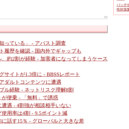
パッチ
性対策
PR
っている」 - アバスト調査
ト履歴を確認 - 国内外でギャップも
、約2割が経験 - 加害者になってしまうケース
イトが1.3倍に - BBSSレポート
がアダルトコンテンツに遭遇
ブル経験 - ネットリスク理解8割
が便乗 - 「無料」で誘惑
遭遇 - 4割強が相談相手いない
用率は4割 - 9.5ポイント減
話す15％ - グローバルと大きな差