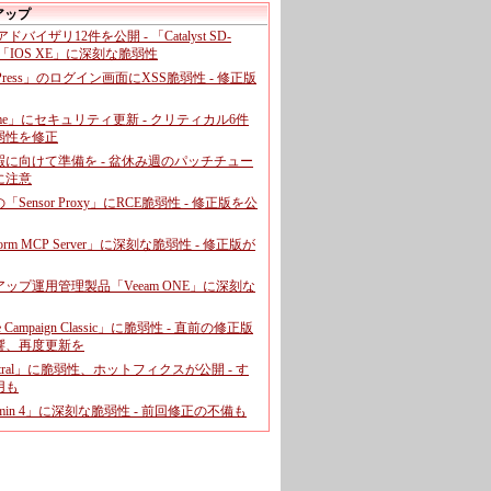
アップ
、アドバイザリ12件を公開 - 「Catalyst SD-
「IOS XE」に深刻な脆弱性
dPress」のログイン画面にXSS脆弱性 - 修正版
ome」にセキュリティ更新 - クリティカル6件
弱性を修正
暇に向けて準備を - 盆休み週のパッチチュー
に注意
leの「Sensor Proxy」にRCE脆弱性 - 修正版を公
aform MCP Server」に深刻な脆弱性 - 修正版が
ップ運用管理製品「Veeam ONE」に深刻な
e Campaign Classic」に脆弱性 - 直前の修正版
響、再度更新を
entral」に脆弱性、ホットフィクスが公開 - す
用も
dmin 4」に深刻な脆弱性 - 前回修正の不備も