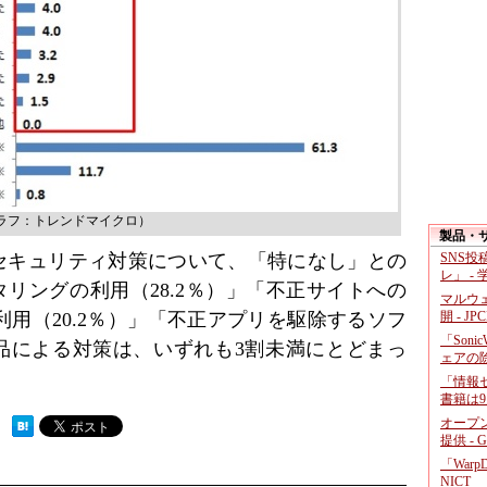
ラフ：トレンドマイクロ）
製品・
のセキュリティ対策について、「特になし」との
SNS
レ」 -
ルタリングの利用（28.2％）」「不正サイトへの
マルウ
用（20.2％）」「不正アプリを駆除するソフ
開 - JP
「Soni
製品による対策は、いずれも3割未満にとどまっ
ェアの
「情報セ
書籍は9
オープ
 ）
提供 - 
「War
NICT