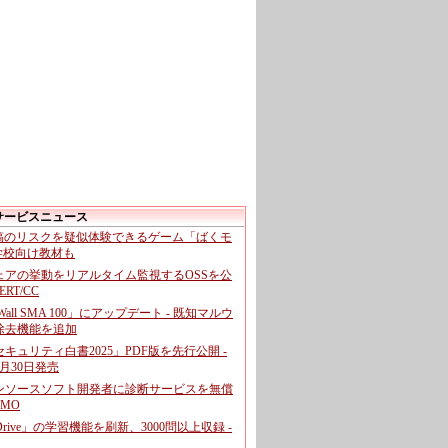
サービスニュース
投稿のリスクを疑似体験できるゲーム「ばくモ
 学校向け教材も
ェアの挙動をリアルタイム監視するOSSを公
CERT/CC
cWall SMA 100」にアップデート - 既知マルウ
除去機能を追加
キュリティ白書2025」PDF版を先行公開 -
月30日発売
ンソースソフト開発者に診断サービスを無償
GMO
pDrive」の学習機能を刷新、3000問以上収録 -