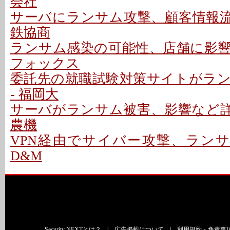
会社
サーバにランサム攻撃、顧客情報流出
鉄協商
ランサム感染の可能性、店舗に影響な
フォックス
委託先の就職試験対策サイトがラ
- 福岡大
サーバがランサム被害、影響など詳細
農機
VPN経由でサイバー攻撃、ランサ
D&M
Security NEXTとは？
|
広告掲載について
|
利用規約・免責事