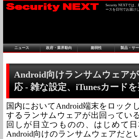
Security NEX
ースを日刊でお届け
ニュース
政府・業界動向
脆弱性
製品・サー
Android向けランサムウェア
応 - 雑な設定、iTunesカード
国内においてAndroid端末をロッ
するランサムウェアが出回ってい
回しが目立つものの、はじめて日
Android向けのランサムウェアだと