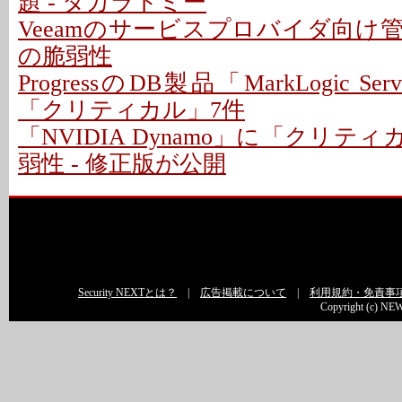
題 - タカラトミー
Veeamのサービスプロバイダ向け
の脆弱性
ProgressのDB製品「MarkLogic S
「クリティカル」7件
「NVIDIA Dynamo」に「クリテ
弱性 - 修正版が公開
Security NEXTとは？
|
広告掲載について
|
利用規約・免責事
Copyright (c) NEW