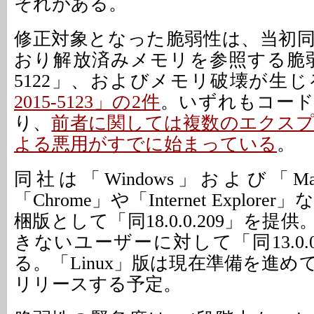
それがある。
修正対象となった脆弱性は、当初
おり解放済みメモリを参照する脆弱性「
5122」、およびメモリ破壊が生じ
2015-5123」の2件
。いずれもコー
り、
前者に関しては複数のエクス
よる悪用がすでに始まっている
。
同社は「Windows」および「Ma
「Chrome」や「Internet Explo
梱版として「同18.0.0.209」を提
きないユーザーに対して「同13.0.0
る。「Linux」版は現在準備を進
リリースする予定。