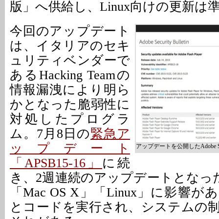
版」へ供給し、Linux向けの更新は
今回のアップデート
は、イタリアのセキ
ュリティベンダーで
あるHacking Teamの
情報漏洩により明ら
かとなった脆弱性に
対処したプログラ
ム。7月8日の
緊急ア
ップデート
アップデートを公開したAdobe Sy
「APSB15-16」
に続
き、2週連続のアップデートとなった。
「Mac OS X」「Linux」に影響
とコードを実行され、システムの