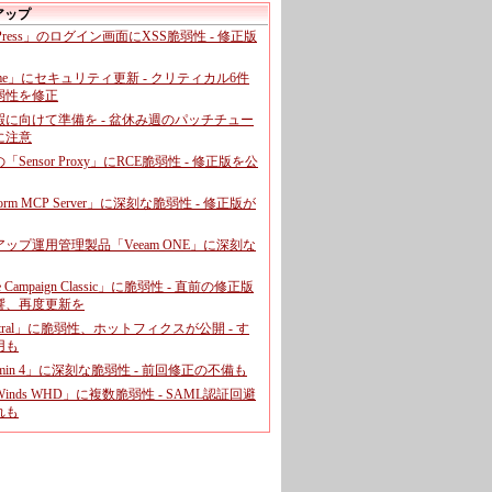
アップ
dPress」のログイン画面にXSS脆弱性 - 修正版
ome」にセキュリティ更新 - クリティカル6件
弱性を修正
暇に向けて準備を - 盆休み週のパッチチュー
に注意
leの「Sensor Proxy」にRCE脆弱性 - 修正版を公
aform MCP Server」に深刻な脆弱性 - 修正版が
ップ運用管理製品「Veeam ONE」に深刻な
e Campaign Classic」に脆弱性 - 直前の修正版
響、再度更新を
entral」に脆弱性、ホットフィクスが公開 - す
用も
dmin 4」に深刻な脆弱性 - 前回修正の不備も
rWinds WHD」に複数脆弱性 - SAML認証回避
れも