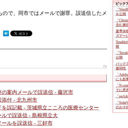
ピック
「Wor
もので、同市ではメールで謝罪。誤送信したメ
を公開
「Chr
含む脆
夏季休
 ）
ズデー
Tenab
開
「Terr
公開
バックア
PR
脆弱性
「Adob
にも影
「N-c
でに悪
の案内メールで誤送信 - 藤沢市
「pgA
付 - 北九州市
「Sola
を誤記載 - 茨城県立こころの医療センター
のおそ
ルで誤送信 - 島根県立大
ールを誤送信 - 三好市