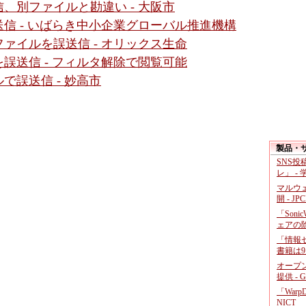
、別ファイルと勘違い - 大阪市
信 - いばらき中小企業グローバル推進機構
ァイルを誤送信 - オリックス生命
誤送信 - フィルタ解除で閲覧可能
で誤送信 - 妙高市
製品・
SNS
レ」 -
マルウ
開 - JP
「Soni
ェアの
「情報セ
書籍は9
オープ
提供 - 
「War
NICT