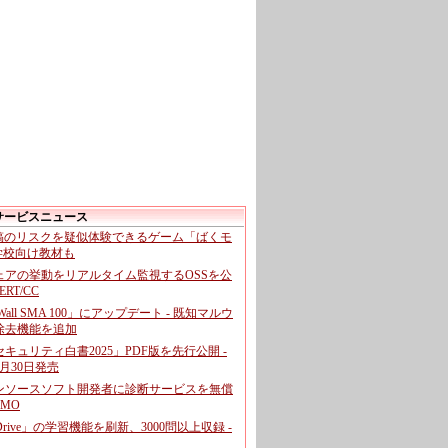
サービスニュース
投稿のリスクを疑似体験できるゲーム「ばくモ
 学校向け教材も
ェアの挙動をリアルタイム監視するOSSを公
CERT/CC
cWall SMA 100」にアップデート - 既知マルウ
除去機能を追加
キュリティ白書2025」PDF版を先行公開 -
月30日発売
ンソースソフト開発者に診断サービスを無償
GMO
pDrive」の学習機能を刷新、3000問以上収録 -