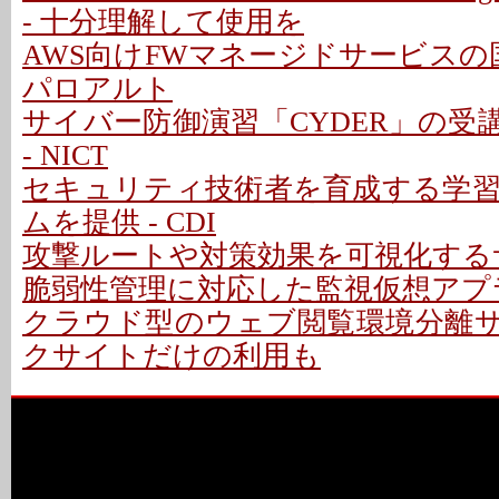
- 十分理解して使用を
AWS向けFWマネージドサービスの
パロアルト
サイバー防御演習「CYDER」の受
- NICT
セキュリティ技術者を育成する学
ムを提供 - CDI
攻撃ルートや対策効果を可視化するサー
脆弱性管理に対応した監視仮想アプ
クラウド型のウェブ閲覧環境分離サー
クサイトだけの利用も