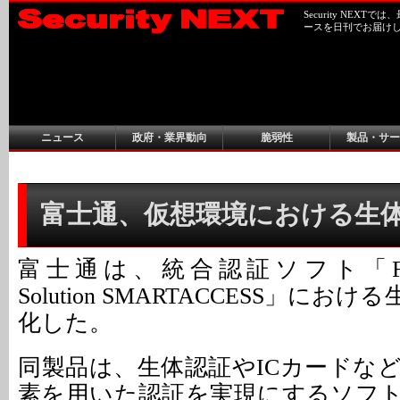
Security NEX
ースを日刊でお届け
ニュース
政府・業界動向
脆弱性
製品・サー
富士通、仮想環境における生
富士通は、統合認証ソフト「FUJITSU
Solution SMARTACCESS」に
化した。
同製品は、生体認証やICカードな
素を用いた認証を実現にするソフ