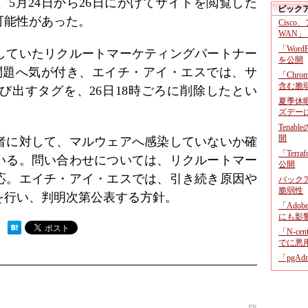
5月24日から26日にかけてサイトを閲覧した
ピック
可能性があった。
Cisco
WAN」
「Wor
していたリクルートマーケティングパートナー
を公開
に問題へ気が付き、エイチ・アイ・エスでは、サ
「Chr
含む脆
tを呼び出すタグを、26日18時ごろに削除したとい
夏季休
ズデー
Tenab
開
者に対して、マルウェアへ感染していないか確
「Terr
いる。問い合わせについては、リクルートマー
公開
応。エイチ・アイ・エスでは、引き続き原因や
バックア
脆弱性
を行い、判明次第公表する方針。
「Adob
にも影
 ）
「N-c
でに悪
「pgA
PR