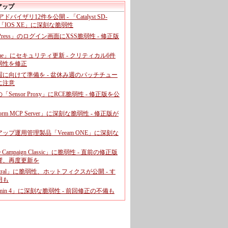
アップ
、アドバイザリ12件を公開 - 「Catalyst SD-
「IOS XE」に深刻な脆弱性
dPress」のログイン画面にXSS脆弱性 - 修正版
ome」にセキュリティ更新 - クリティカル6件
弱性を修正
暇に向けて準備を - 盆休み週のパッチチュー
に注意
leの「Sensor Proxy」にRCE脆弱性 - 修正版を公
aform MCP Server」に深刻な脆弱性 - 修正版が
ップ運用管理製品「Veeam ONE」に深刻な
e Campaign Classic」に脆弱性 - 直前の修正版
響、再度更新を
entral」に脆弱性、ホットフィクスが公開 - す
用も
dmin 4」に深刻な脆弱性 - 前回修正の不備も