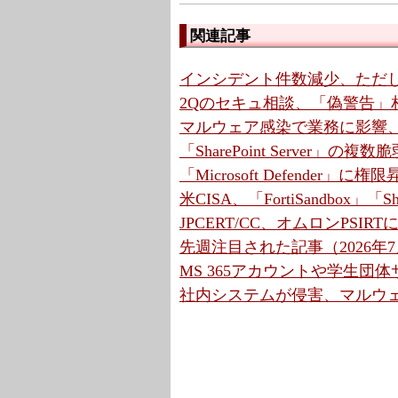
関連記事
インシデント件数減少、ただ
2Qのセキュ相談、「偽警告」相
マルウェア感染で業務に影響、
「SharePoint Server」
「Microsoft Defender」
米CISA、「FortiSandbox」
JPCERT/CC、オムロンPSI
先週注目された記事（2026年7月
MS 365アカウントや学生団体
社内システムが侵害、マルウェア