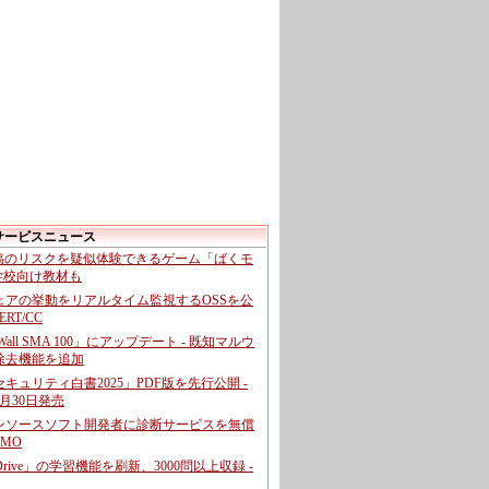
サービスニュース
投稿のリスクを疑似体験できるゲーム「ばくモ
 学校向け教材も
ェアの挙動をリアルタイム監視するOSSを公
CERT/CC
cWall SMA 100」にアップデート - 既知マルウ
除去機能を追加
キュリティ白書2025」PDF版を先行公開 -
月30日発売
ンソースソフト開発者に診断サービスを無償
GMO
pDrive」の学習機能を刷新、3000問以上収録 -