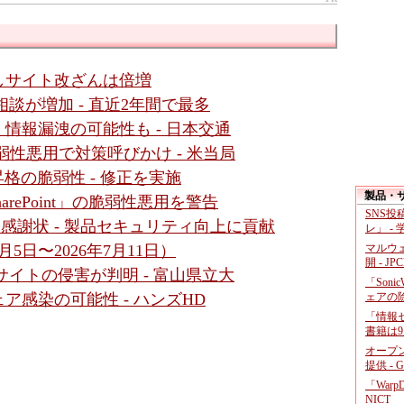
しサイト改ざんは倍増
談が増加 - 直近2年間で最多
情報漏洩の可能性も - 日本交通
の複数脆弱性悪用で対策呼びかけ - 米当局
に権限昇格の脆弱性 - 修正を実施
製品・
「SharePoint」の脆弱性悪用を警告
SNS
RTに感謝状 - 製品セキュリティ向上に貢献
レ」 -
マルウ
5日〜2026年7月11日）
開 - JP
サイトの侵害が判明 - 富山県立大
「Soni
ェアの
感染の可能性 - ハンズHD
「情報セ
書籍は9
オープ
提供 - 
「War
NICT