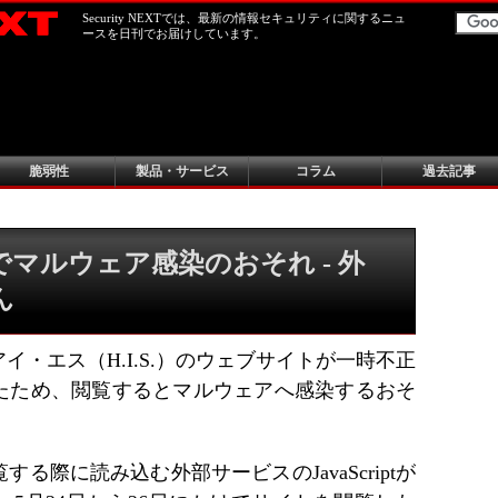
Security NEXTでは、最新の情報セキュリティに関するニュ
ースを日刊でお届けしています。
脆弱性
製品・サービス
コラム
過去記事
覧でマルウェア感染のおそれ - 外
ん
・エス（H.I.S.）のウェブサイトが一時不正
たため、閲覧するとマルウェアへ感染するおそ
る際に読み込む外部サービスのJavaScriptが