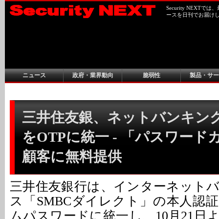
Security NEX
ースを日刊でお届け
ニュース
政府・業界動向
脆弱性
製品・サー
三井住友銀、ネットバンキン
をOTPに統一 - 「パスワー
顧客に無料提供
三井住友銀行は、インターネット
ス「SMBCダイレクト」の本人認
ムパスワードに統一し、10月21日