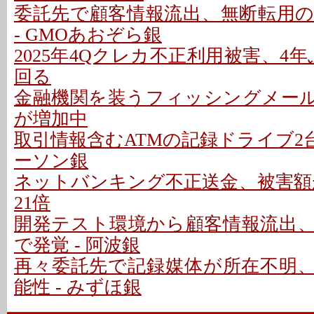
委託先で顧客情報流出、無断転用
- GMOあおぞら銀
2025年4Qクレカ不正利用被害、4年
回る
金融機関を装うフィッシングメールに
が増加中
取引情報含むATMの記録ドライブ2台
ーソン銀
ネットバンキング不正送金、被害額が
21倍
開発テスト環境から顧客情報流出
で発覚 - 阿波銀
再々委託先で記録媒体が所在不明
能性 - みずほ銀