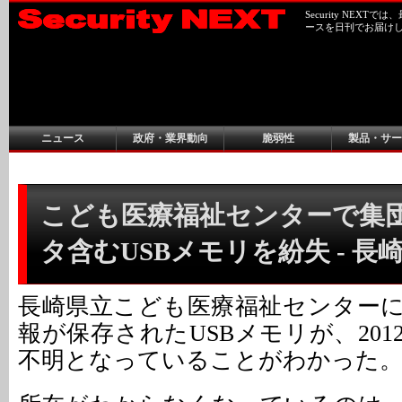
Security NEX
ースを日刊でお届け
ニュース
政府・業界動向
脆弱性
製品・サー
こども医療福祉センターで集
タ含むUSBメモリを紛失 - 長
長崎県立こども医療福祉センター
報が保存されたUSBメモリが、201
不明となっていることがわかった