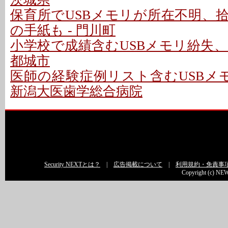
保育所でUSBメモリが所在不明、
の手紙も - 門川町
小学校で成績含むUSBメモリ紛失、
都城市
医師の経験症例リスト含むUSBメモ
新潟大医歯学総合病院
Security NEXTとは？
|
広告掲載について
|
利用規約・免責事
Copyright (c) NEW