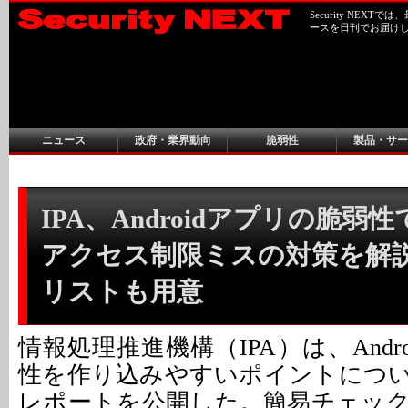
Security NEX
ースを日刊でお届け
ニュース
政府・業界動向
脆弱性
製品・サー
IPA、Androidアプリの脆弱
アクセス制限ミスの対策を解説 
リストも用意
情報処理推進機構（IPA）は、Andr
性を作り込みやすいポイントにつ
レポートを公開した。簡易チェッ