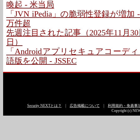
喚起 - 米当局
「JVN iPedia」の脆弱性登録が増加 
万件超
先週注目された記事（2025年11月30日
日）
「Androidアプリセキュアコー
語版を公開 - JSSEC
Security NEXTとは？
|
広告掲載について
|
利用規約・免責事
Copyright (c) NEW