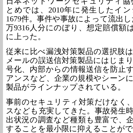
日本ネットワークセキュリティ協会
とめでは、2010年に発生したイ
1679件。事件や事故によって流出し
万9316人分にのぼり、想定賠償額は12
に上った。
従来に比べ漏洩対策製品の選択肢
メールの誤送信対策製品にはじま
号化、内部からの情報送信を防止す
アンスなど、企業の規模やシーン
製品がラインナップされている。
事前のセキュリティ対策だけなく
スなども充実してきた。事故発生
出状況の調査など種類も豊富で、
することを最小限に抑えることがで