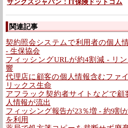
サンクスジャパン：IT保険ドットコム
関連記事
契約照会システムで利用者の個人
- 生保協会
フィッシングURLが約4割減 - 
響
代理店に顧客の個人情報含むファイル
リックス生命
アフラック契約者サイトなどで顧客
人情報が流出
フィッシング報告が23％増 - 約9
を利用