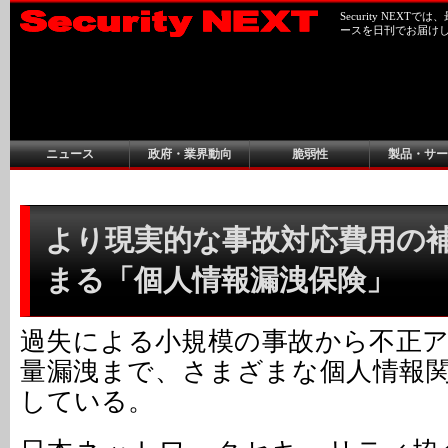
Security NEX
ースを日刊でお届け
ニュース
政府・業界動向
脆弱性
製品・サー
より現実的な事故対応費用の
まる「個人情報漏洩保険」
過失による小規模の事故から不正
量漏洩まで、さまざまな個人情報
している。