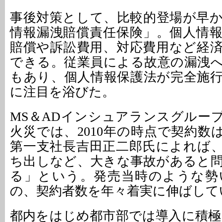
事後対策として、比較的登場が早
情報漏洩賠償責任保険」。個人情
賠償や訴訟費用、対応費用など経
できる。従業員による故意の漏洩
もあり、個人情報保護法が完全施行と
に注目を浴びた。
MS＆ADインシュアランスグルー
火災では、2010年の時点で契約数は
第一支社長吉田正二郎氏によれば
ち出しなど、大きな事故があると
る」という。発売当時のような勢
の、契約者数を年々着実に伸ばして
都内をはじめ都市部では導入に積極