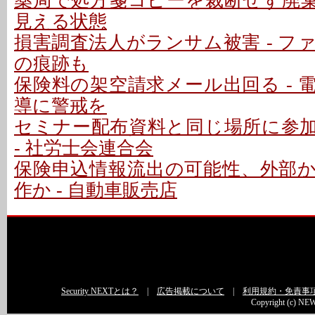
薬局で処方箋コピーを裁断せず廃棄 
見える状態
損害調査法人がランサム被害 - フ
の痕跡も
保険料の架空請求メール出回る - 
導に警戒を
セミナー配布資料と同じ場所に参
- 社労士会連合会
保険申込情報流出の可能性、外部
作か - 自動車販売店
Security NEXTとは？
|
広告掲載について
|
利用規約・免責事
Copyright (c) NEW