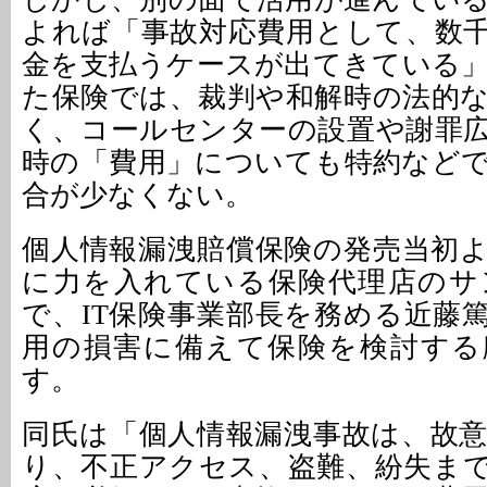
よれば「事故対応費用として、数
金を支払うケースが出てきている
た保険では、裁判や和解時の法的
く、コールセンターの設置や謝罪
時の「費用」についても特約など
合が少なくない。
個人情報漏洩賠償保険の発売当初
に力を入れている保険代理店のサ
で、IT保険事業部長を務める近藤
用の損害に備えて保険を検討する
す。
同氏は「個人情報漏洩事故は、故
り、不正アクセス、盗難、紛失ま