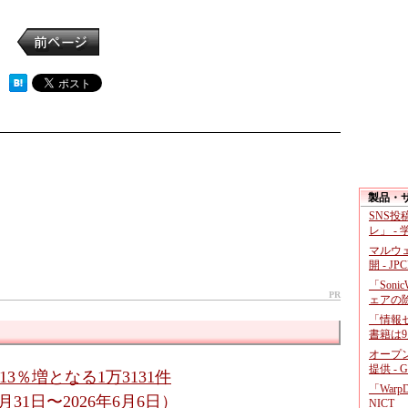
 ）
製品・
SNS
レ」 -
マルウ
開 - JP
「Soni
PR
ェアの
「情報セ
書籍は9
オープ
提供 - 
13％増となる1万3131件
「War
31日〜2026年6月6日）
NICT