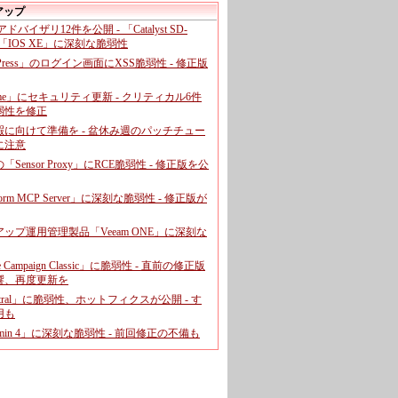
アップ
、アドバイザリ12件を公開 - 「Catalyst SD-
「IOS XE」に深刻な脆弱性
dPress」のログイン画面にXSS脆弱性 - 修正版
ome」にセキュリティ更新 - クリティカル6件
弱性を修正
暇に向けて準備を - 盆休み週のパッチチュー
に注意
leの「Sensor Proxy」にRCE脆弱性 - 修正版を公
aform MCP Server」に深刻な脆弱性 - 修正版が
ップ運用管理製品「Veeam ONE」に深刻な
e Campaign Classic」に脆弱性 - 直前の修正版
響、再度更新を
entral」に脆弱性、ホットフィクスが公開 - す
用も
dmin 4」に深刻な脆弱性 - 前回修正の不備も