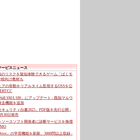
サービスニュース
投稿のリスクを疑似体験できるゲーム「ばくモ
 学校向け教材も
ェアの挙動をリアルタイム監視するOSSを公
CERT/CC
cWall SMA 100」にアップデート - 既知マルウ
除去機能を追加
キュリティ白書2025」PDF版を先行公開 -
月30日発売
ンソースソフト開発者に診断サービスを無償
GMO
pDrive」の学習機能を刷新、3000問以上収録 -