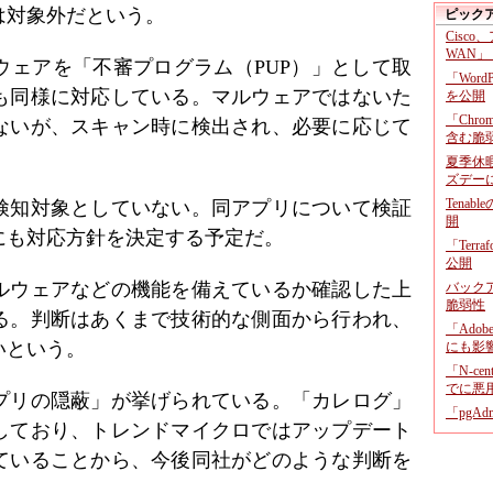
は対象外だという。
ピック
Cisco
WAN」
ウェアを「不審プログラム（PUP）」として取
「Wor
も同様に対応している。マルウェアではないた
を公開
「Chr
ないが、スキャン時に検出され、必要に応じて
含む脆
夏季休
ズデー
Tenab
検知対象としていない。同アプリについて検証
開
にも対応方針を決定する予定だ。
「Terr
公開
ルウェアなどの機能を備えているか確認した上
バックア
脆弱性
る。判断はあくまで技術的な側面から行われ、
「Adob
いという。
にも影
「N-c
でに悪
プリの隠蔽」が挙げられている。「カレログ」
「pgA
しており、トレンドマイクロではアップデート
ていることから、今後同社がどのような判断を