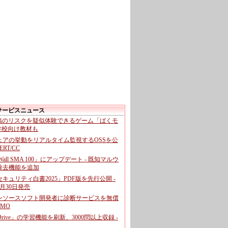
サービスニュース
投稿のリスクを疑似体験できるゲーム「ばくモ
 学校向け教材も
ェアの挙動をリアルタイム監視するOSSを公
CERT/CC
cWall SMA 100」にアップデート - 既知マルウ
除去機能を追加
キュリティ白書2025」PDF版を先行公開 -
月30日発売
ンソースソフト開発者に診断サービスを無償
GMO
pDrive」の学習機能を刷新、3000問以上収録 -