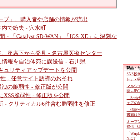
ーブ」、購入者や店舗の情報が流出
内で紛失 - 穴水町
- 「Catalyst SD-WAN」「IOS XE」に深刻な
、座席下から発見 - 名古屋医療センター
情報を自治体宛に誤送信 - 石川県
製品・
- セキュリティアップデートを公開
SNS
に脆弱性 - 任意サイト誘導のおそれ
レ」 -
マルウ
」に情報漏洩の脆弱性 - 修正版が公開
開 - JP
面にXSS脆弱性 - 修正版を公開
「Soni
ェアの
新 - クリティカル6件含む脆弱性を修正
「情報セ
書籍は9
オープ
提供 - 
「War
NICT