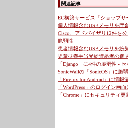
関連記事
EC構築サービス「ショップサ
個人情報含むUSBメモリを庁舎
Cisco、アドバイザリ12件を公開 
脆弱性
患者情報含むUSBメモリを紛失
児童扶養手当受給資格者の個人
「Django」に4件の脆弱性 
SonicWallの「SonicOS」
「Firefox for Android
「WordPress」のログイン画
「Chrome」にセキュリティ更