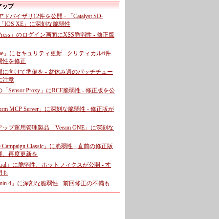
アップ
、アドバイザリ12件を公開 - 「Catalyst SD-
「IOS XE」に深刻な脆弱性
dPress」のログイン画面にXSS脆弱性 - 修正版
ome」にセキュリティ更新 - クリティカル6件
弱性を修正
暇に向けて準備を - 盆休み週のパッチチュー
に注意
leの「Sensor Proxy」にRCE脆弱性 - 修正版を公
aform MCP Server」に深刻な脆弱性 - 修正版が
ップ運用管理製品「Veeam ONE」に深刻な
e Campaign Classic」に脆弱性 - 直前の修正版
響、再度更新を
entral」に脆弱性、ホットフィクスが公開 - す
用も
dmin 4」に深刻な脆弱性 - 前回修正の不備も