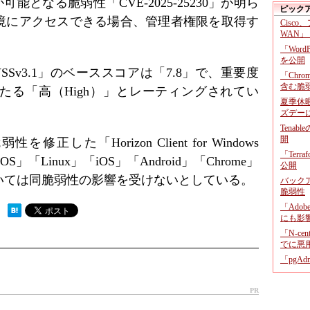
可能となる脆弱性「CVE-2025-25230」が明ら
ピック
境にアクセスできる場合、管理者権限を取得す
Cisco
WAN」
「Wor
を公開
Sv3.1」のベーススコアは「7.8」で、重要度
「Chr
含む脆
たる「高（High）」とレーティングされてい
夏季休
ズデー
Tenab
開
修正した「Horizon Client for Windows
「Terr
」「Linux」「iOS」「Android」「Chrome」
公開
いては同脆弱性の影響を受けないとしている。
バックア
脆弱性
「Adob
 ）
にも影
「N-c
でに悪
「pgA
PR