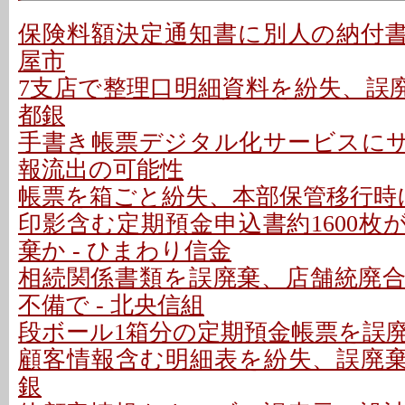
保険料額決定通知書に別人の納付書を
屋市
7支店で整理口明細資料を紛失、誤廃
都銀
手書き帳票デジタル化サービスにサイ
報流出の可能性
帳票を箱ごと紛失、本部保管移行時に
印影含む定期預金申込書約1600枚
棄か - ひまわり信金
相続関係書類を誤廃棄、店舗統廃
不備で - 北央信組
段ボール1箱分の定期預金帳票を誤廃棄
顧客情報含む明細表を紛失、誤廃棄の
銀