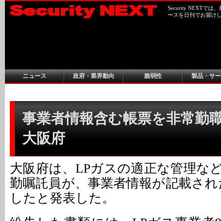
Security NEX
ースを日刊でお届け
ニュース
政府・業界動向
脆弱性
製品・サー
事業者情報含む帳票を非常勤職
大阪府
大阪府は、LPガスの適正な管理な
勤嘱託員が、事業者情報が記載され
したと発表した。