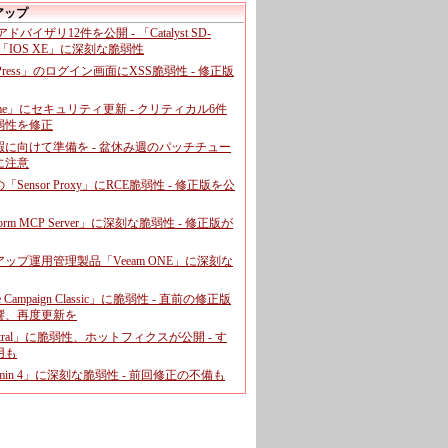
アップ
、アドバイザリ12件を公開 - 「Catalyst SD-
「IOS XE」に深刻な脆弱性
dPress」のログイン画面にXSS脆弱性 - 修正版
ome」にセキュリティ更新 - クリティカル6件
弱性を修正
暇に向けて準備を - 盆休み週のパッチチュー
に注意
leの「Sensor Proxy」にRCE脆弱性 - 修正版を公
aform MCP Server」に深刻な脆弱性 - 修正版が
ップ運用管理製品「Veeam ONE」に深刻な
e Campaign Classic」に脆弱性 - 直前の修正版
響、再度更新を
entral」に脆弱性、ホットフィクスが公開 - す
用も
dmin 4」に深刻な脆弱性 - 前回修正の不備も