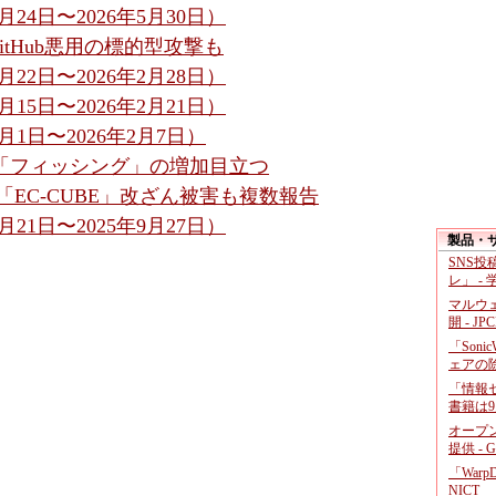
24日〜2026年5月30日）
itHub悪用の標的型攻撃も
22日〜2026年2月28日）
15日〜2026年2月21日）
1日〜2026年2月7日）
- 「フィッシング」の増加目立つ
「EC-CUBE」改ざん被害も複数報告
21日〜2025年9月27日）
製品・
SNS
レ」 -
マルウ
開 - JP
「Soni
ェアの
「情報セ
書籍は9
オープ
提供 - 
「War
NICT