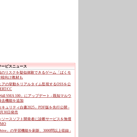
サービスニュース
投稿のリスクを疑似体験できるゲーム「ばくモ
 学校向け教材も
ェアの挙動をリアルタイム監視するOSSを公
CERT/CC
cWall SMA 100」にアップデート - 既知マルウ
除去機能を追加
キュリティ白書2025」PDF版を先行公開 -
月30日発売
ンソースソフト開発者に診断サービスを無償
GMO
pDrive」の学習機能を刷新、3000問以上収録 -