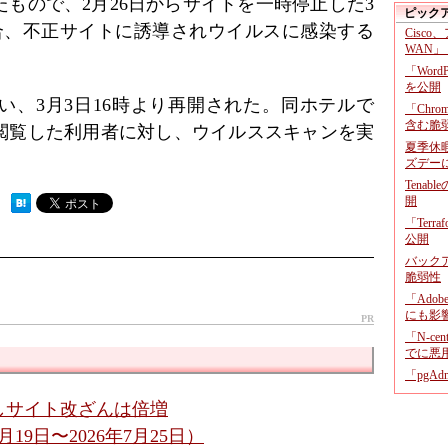
もので、2月26日からサイトを一時停止した3
ピック
合、不正サイトに誘導されウイルスに感染する
Cisco
WAN」
「Wor
を公開
い、3月3日16時より再開された。同ホテルで
「Chr
含む脆
閲覧した利用者に対し、ウイルススキャンを実
夏季休
ズデー
Tenab
開
 ）
「Terr
公開
バックア
脆弱性
「Adob
にも影
PR
「N-c
でに悪
「pgA
しサイト改ざんは倍増
19日〜2026年7月25日）