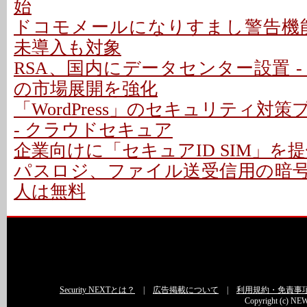
始
ドコモメールになりすまし警告機能 
未導入も対象
RSA、国内にデータセンター設置 -
の市場展開を強化
「WordPress」のセキュリティ対
- クラウドセキュア
企業向けに「セキュアID SIM」を提
パスロジ、ファイル送受信用の暗号化
人は無料
Security NEXTとは？
|
広告掲載について
|
利用規約・免責事
Copyright (c) NEW