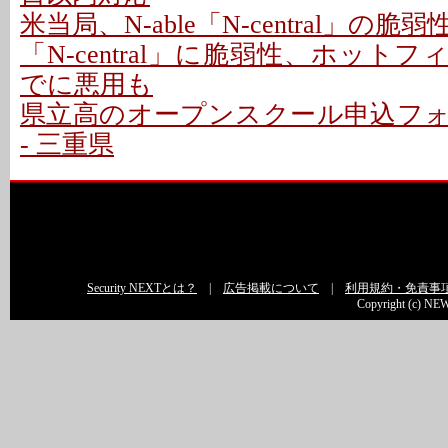
米当局、N-able「N-central」の
「N-central」に脆弱性、ホットフ
でに悪用も
県立高のオープンスクール申込フ
- 三重県
Security NEXTとは？
|
広告掲載について
|
利用規約・免責事
Copyright (c) NEW