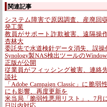
関連記事
システム障害で原因調査、産廃回収は
発工業
教員がサポート詐欺被害、遠隔操作P
杏林大
委託先で水道検針データ消失、誤操作
Synology製NAS検出ツールのWindo
正版が公開
従業員がフィッシング被害、連絡先情
談社
「Adobe Campaign Classic」に
にも影響、再度更新を
米当局「脆弱性悪用リスト」、7月に26
日以内対応