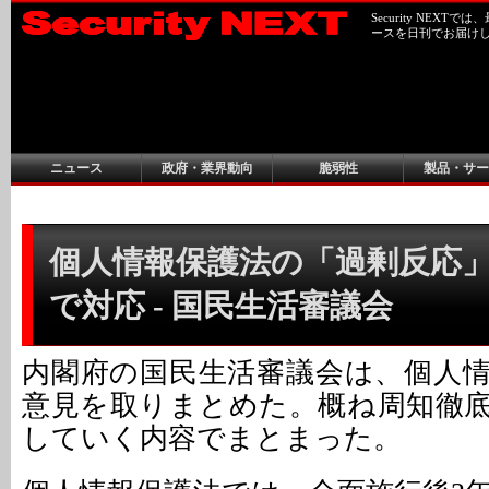
Security NEX
ースを日刊でお届け
ニュース
政府・業界動向
脆弱性
製品・サー
個人情報保護法の「過剰反応
で対応 - 国民生活審議会
内閣府の国民生活審議会は、個人
意見を取りまとめた。概ね周知徹
していく内容でまとまった。