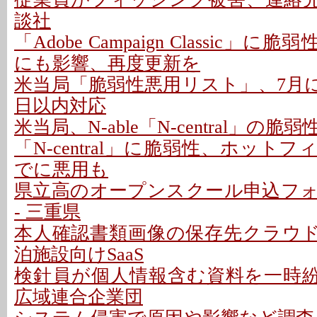
談社
「Adobe Campaign Classic」に
にも影響、再度更新を
米当局「脆弱性悪用リスト」、7月に26
日以内対応
米当局、N-able「N-central」の
「N-central」に脆弱性、ホットフ
でに悪用も
県立高のオープンスクール申込フ
- 三重県
本人確認書類画像の保存先クラウドに
泊施設向けSaaS
検針員が個人情報含む資料を一時紛失
広域連合企業団