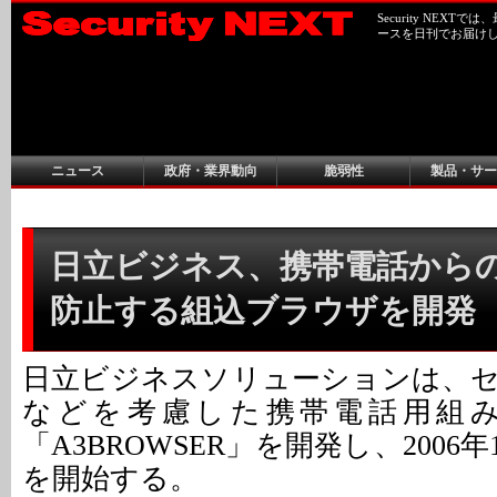
Security NEX
ースを日刊でお届け
ニュース
政府・業界動向
脆弱性
製品・サー
日立ビジネス、携帯電話から
防止する組込ブラウザを開発
日立ビジネスソリューションは、
などを考慮した携帯電話用組
「A3BROWSER」を開発し、2006
を開始する。