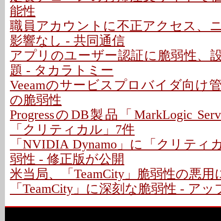
能性
職員アカウントに不正アクセス、
影響なし - 共同通信
アプリのユーザー認証に脆弱性、
題 - タカラトミー
Veeamのサービスプロバイダ向け
の脆弱性
ProgressのDB製品「MarkLogic S
「クリティカル」7件
「NVIDIA Dynamo」に「クリテ
弱性 - 修正版が公開
米当局、「TeamCity」脆弱性の悪
「TeamCity」に深刻な脆弱性 - 