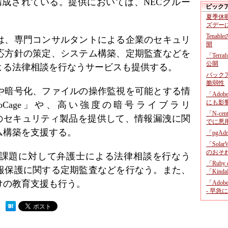
構成されている。提供においては、NECグルー
ピック
夏季休
ズデー
Tenab
は、専門コンサルタントによる企業のセキュリ
開
応方針の策定、システム構築、定期監査などを
「Terr
公開
よる法律相談を行なうサービスも提供する。
バックア
脆弱性
や暗号化、ファイルの操作監視を可能とする情
「Adob
にも影
oCage」や、高い強度の暗号ライブラリ
「N-c
ズなどのセキュリティ製品を提供して、情報漏洩に関
でに悪
ム構築を支援する。
「pgA
「Sola
のおそ
課題に対して弁護士による法律相談を行なう
「Ruby
報保護に関する定期監査などを行なう。また、
「KindaR
けの教育支援も行う。
「Adob
- 早急
 ）