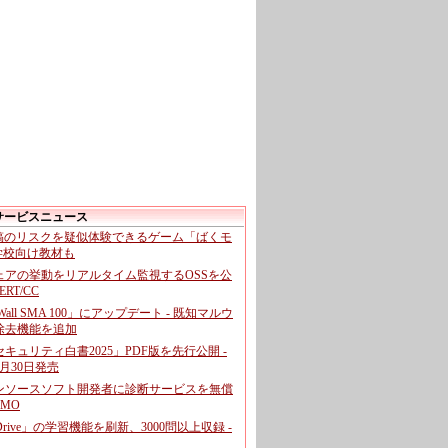
サービスニュース
投稿のリスクを疑似体験できるゲーム「ばくモ
 学校向け教材も
ェアの挙動をリアルタイム監視するOSSを公
CERT/CC
cWall SMA 100」にアップデート - 既知マルウ
除去機能を追加
キュリティ白書2025」PDF版を先行公開 -
月30日発売
ンソースソフト開発者に診断サービスを無償
GMO
pDrive」の学習機能を刷新、3000問以上収録 -