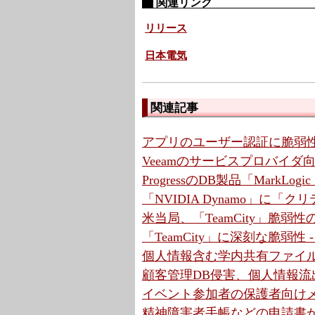
関連リンク
リリース
日本電気
関連記事
アプリのユーザー認証に脆弱性
Veeamのサービスプロバイ
ProgressのDB製品「MarkLo
「NVIDIA Dynamo」に「
米当局、「TeamCity」脆弱
「TeamCity」に深刻な脆弱性
個人情報含む学内共有ファイル
顧客管理DB侵害、個人情報流出
イベント参加者の保護者向けメ
精神障害者手帳などの申請書が