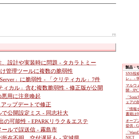
PR
、設計や実装時に問題 - タカラトミー
製品・
ダ向け管理ツールに複数の脆弱性
SNS
レ」 -
gic Server」に脆弱性 - 「クリティカル」7件
マルウ
クリティカル」含む複数脆弱性 - 修正版が公開
開 - JP
性の悪用に注意喚起
「Soni
ェアの
 - アップデートで修正
「情報セ
で公開設定ミス - 同志社大
書籍は9
の可能性 - EPARKリラク＆エステ
オープ
提供 - 
ールで誤送信 - 霧島市
「War
所在不明、交付遅延も - 宮城県
NICT