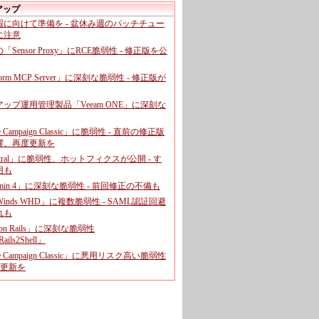
アップ
暇に向けて準備を - 盆休み週のパッチチュー
に注意
leの「Sensor Proxy」にRCE脆弱性 - 修正版を公
aform MCP Server」に深刻な脆弱性 - 修正版が
ップ運用管理製品「Veeam ONE」に深刻な
e Campaign Classic」に脆弱性 - 直前の修正版
響、再度更新を
entral」に脆弱性、ホットフィクスが公開 - す
用も
dmin 4」に深刻な脆弱性 - 前回修正の不備も
rWinds WHD」に複数脆弱性 - SAML認証回避
れも
 on Rails」に深刻な脆弱性
ails2Shell」
e Campaign Classic」に悪用リスク高い脆弱性
に更新を