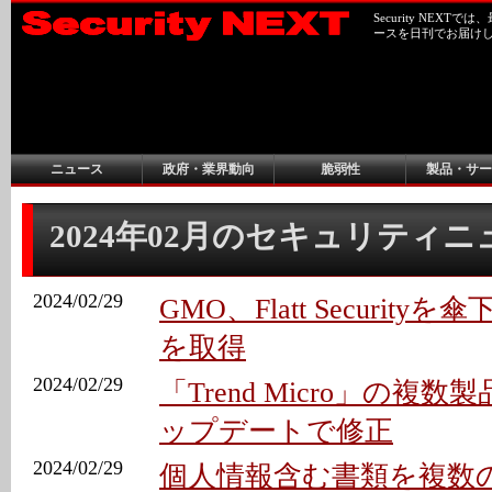
Security NEX
ースを日刊でお届け
ニュース
政府・業界動向
脆弱性
製品・サー
2024年02月のセキュリティ
2024/02/29
GMO、Flatt Securityを傘
を取得
2024/02/29
「Trend Micro」の複数
ップデートで修正
2024/02/29
個人情報含む書類を複数