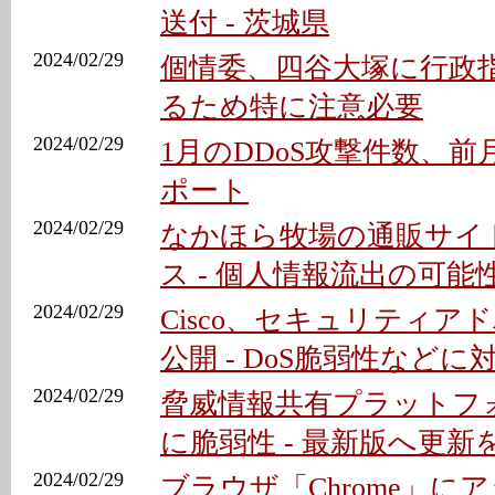
送付 - 茨城県
2024/02/29
個情委、四谷大塚に行政指
るため特に注意必要
2024/02/29
1月のDDoS攻撃件数、前月比
ポート
2024/02/29
なかほら牧場の通販サイ
ス - 個人情報流出の可能
2024/02/29
Cisco、セキュリティア
公開 - DoS脆弱性などに
2024/02/29
脅威情報共有プラットフォ
に脆弱性 - 最新版へ更新
2024/02/29
ブラウザ「Chrome」にア