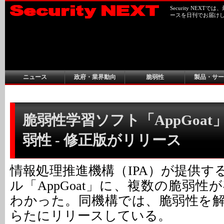
Security NEX
ースを日刊でお届け
ニュース
政府・業界動向
脆弱性
製品・サー
脆弱性学習ソフト「AppGoa
弱性 - 修正版がリリース
情報処理推進機構（IPA）が提供す
ル「AppGoat」に、複数の脆弱
わかった。同機構では、脆弱性を
らたにリリースしている。