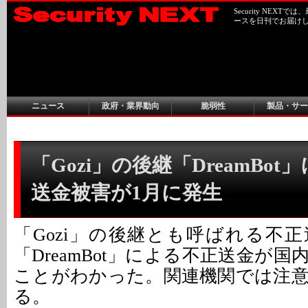
Security NEX
ースを日刊でお届け
ニュース
政府・業界動向
脆弱性
製品・サー
「Gozi」の後継「DreamBo
送金被害が1月に発生
「Gozi」の後継とも呼ばれる不
「DreamBot」による不正送金が
ことがわかった。関連機関では注
る。