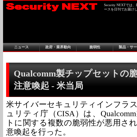
Security NEX
ースを日刊でお届け
ニュース
政府・業界動向
脆弱性
製品・サー
Qualcomm製チップセットの
注意喚起 - 米当局
米サイバーセキュリティインフラ
ュリティ庁（CISA）は、Qualco
トに関する複数の脆弱性が悪用さ
意喚起を行った。