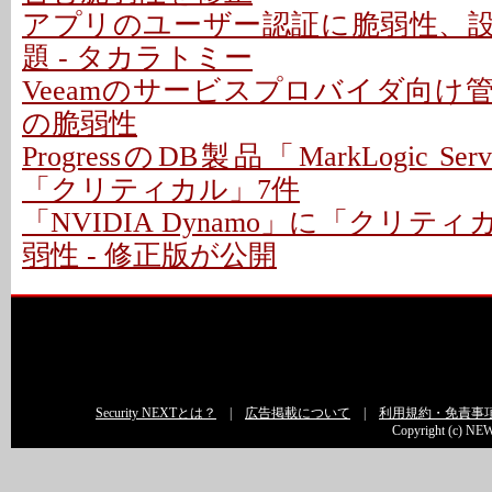
アプリのユーザー認証に脆弱性、
題 - タカラトミー
Veeamのサービスプロバイダ向け
の脆弱性
ProgressのDB製品「MarkLogic S
「クリティカル」7件
「NVIDIA Dynamo」に「クリテ
弱性 - 修正版が公開
Security NEXTとは？
|
広告掲載について
|
利用規約・免責事
Copyright (c) NEW