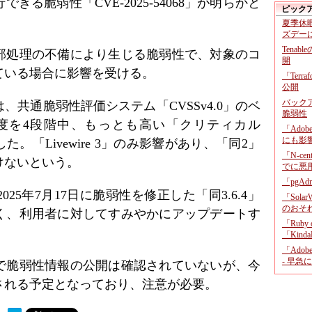
る脆弱性「CVE-2025-54068」が明らかと
ピック
夏季休
ズデー
Tenab
部処理の不備により生じる脆弱性で、対象のコ
開
ている場合に影響を受ける。
「Terr
公開
バックア
では、共通脆弱性評価システム「CVSSv4.0」のベ
脆弱性
要度を4段階中、もっとも高い「クリティカル
「Adob
にも影
グした。「Livewire 3」のみ影響があり、「同2」
「N-c
けないという。
でに悪
「pgA
25年7月17日に脆弱性を修正した「同3.6.4」
「Sola
のおそ
く、利用者に対してすみやかにアップデートす
「Ruby
「KindaR
「Adob
- 早急
で脆弱性情報の公開は確認されていないが、今
される予定となっており、注意が必要。