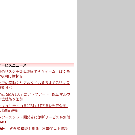
サービスニュース
投稿のリスクを疑似体験できるゲーム「ばくモ
 学校向け教材も
ェアの挙動をリアルタイム監視するOSSを公
CERT/CC
cWall SMA 100」にアップデート - 既知マルウ
除去機能を追加
キュリティ白書2025」PDF版を先行公開 -
月30日発売
ンソースソフト開発者に診断サービスを無償
GMO
pDrive」の学習機能を刷新、3000問以上収録 -