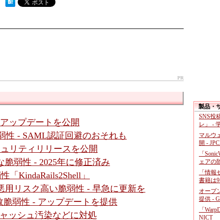
 ）
PR
製品・
SNS
- アップデートを公開
レ」 -
数脆弱性 - SAML認証回避のおそれも
マルウ
開 - JP
セキュリティリリースを公開
「Soni
に深刻な脆弱性 - 2025年に修正済み
ェアの
「情報セ
「KindaRails2Shell」
書籍は9
ssic」に悪用リスク高い脆弱性 - 早急に更新を
オープ
提供 - 
脆弱性 - アップデートを提供
「War
- キャッシュ汚染などに対処
NICT