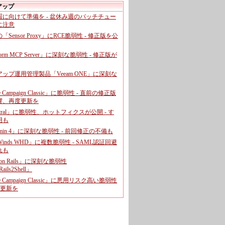
アップ
暇に向けて準備を - 盆休み週のパッチチュー
に注意
leの「Sensor Proxy」にRCE脆弱性 - 修正版を公
aform MCP Server」に深刻な脆弱性 - 修正版が
ップ運用管理製品「Veeam ONE」に深刻な
e Campaign Classic」に脆弱性 - 直前の修正版
響、再度更新を
entral」に脆弱性、ホットフィクスが公開 - す
用も
dmin 4」に深刻な脆弱性 - 前回修正の不備も
rWinds WHD」に複数脆弱性 - SAML認証回避
れも
 on Rails」に深刻な脆弱性
ails2Shell」
e Campaign Classic」に悪用リスク高い脆弱性
に更新を