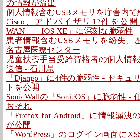
の情報が流出
個人情報含むUSBメモリを庁舎内で紛
Cisco、アドバイザリ12件を公開 - 「C
WAN」「IOS XE」に深刻な脆弱性
患者情報含むUSBメモリを紛失、座
名古屋医療センター
児童扶養手当受給資格者の個人情
送信 - 石川県
「Django」に4件の脆弱性 - セキ
トを公開
SonicWallの「SonicOS」に脆弱性
おそれ
「Firefox for Android」に情報
が公開
「WordPress」のログイン画面にXS