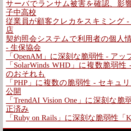
サーバでランサム被害を確認、影響な
子中高校
従業員が顧客クレカをスキミング -
店
契約照会システムで利用者の個人
- 生保協会
「OpenAM」に深刻な脆弱性 - ア
「SolarWinds WHD」に複数脆弱性
のおそれも
「PHP」に複数の脆弱性 - セキ
公開
「TrendAI Vision One」に深刻な脆
正済み
「Ruby on Rails」に深刻な脆弱性「Kind