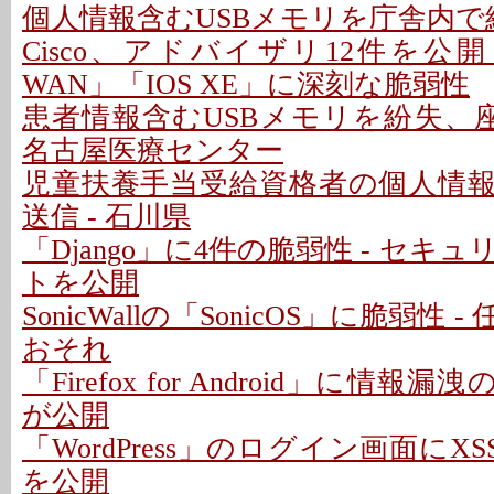
個人情報含むUSBメモリを庁舎内で紛
Cisco、アドバイザリ12件を公開 - 「C
WAN」「IOS XE」に深刻な脆弱性
患者情報含むUSBメモリを紛失、座
名古屋医療センター
児童扶養手当受給資格者の個人情
送信 - 石川県
「Django」に4件の脆弱性 - セキ
トを公開
SonicWallの「SonicOS」に脆弱性
おそれ
「Firefox for Android」に情報
が公開
「WordPress」のログイン画面にXS
を公開