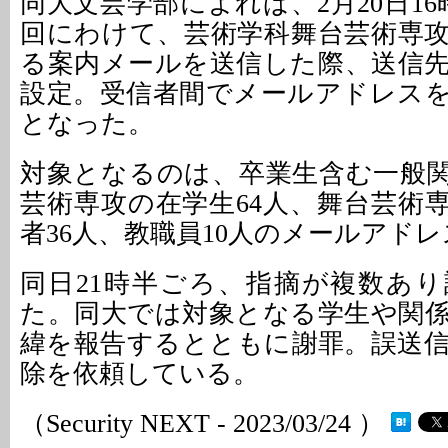
同大文芸学部によれば、2月20日16
回にわけて、芸術学科舞台芸術専
る案内メールを送信した際、送信
設定。受信者間でメールアドレス
となった。
対象となるのは、卒業生含む一般関
芸術専攻の在学生64人、舞台芸術
者36人、教職員10人のメールアドレ
同日21時半ごろ、指摘が複数あ
た。同大では対象となる学生や関
緯を報告するとともに謝罪。誤送
除を依頼している。
（Security NEXT - 2023/03/24 ）