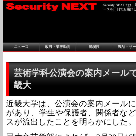
Security NEX
ースを日刊でお届け
ニュース
政府・業界動向
脆弱性
製品・サー
芸術学科公演会の案内メールで誤
畿大
近畿大学は、公演会の案内メール
があり、学生や保護者、関係者な
スが流出したことを明らかにした。