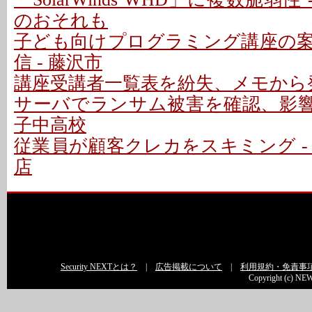
のおそれも
子ども向けプログラミング講座の
信 - 藤沢市
講座受講者一覧表を紛失、メモから発
サーバでランサム被害を確認、影響な
子中高校
従業員が顧客クレカをスキミング -
店
Security NEXTとは？
|
広告掲載について
|
利用規約・免責事
Copyright (c) NEW