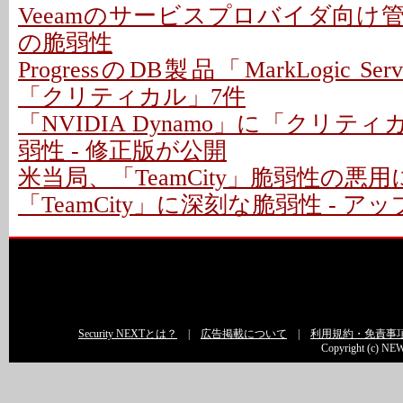
Veeamのサービスプロバイダ向け
の脆弱性
ProgressのDB製品「MarkLogic S
「クリティカル」7件
「NVIDIA Dynamo」に「クリテ
弱性 - 修正版が公開
米当局、「TeamCity」脆弱性の悪
「TeamCity」に深刻な脆弱性 - 
Security NEXTとは？
|
広告掲載について
|
利用規約・免責事
Copyright (c) NEW