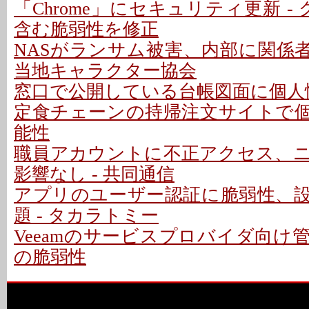
「Chrome」にセキュリティ更新 -
含む脆弱性を修正
NASがランサム被害、内部に関係者
当地キャラクター協会
窓口で公開している台帳図面に個人情
定食チェーンの持帰注文サイトで
能性
職員アカウントに不正アクセス、
影響なし - 共同通信
アプリのユーザー認証に脆弱性、
題 - タカラトミー
Veeamのサービスプロバイダ向け
の脆弱性