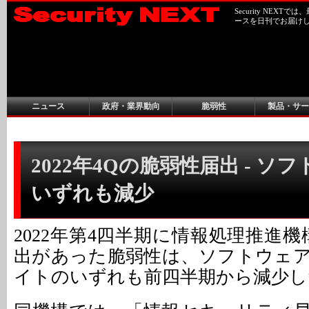
Security NEX
ースを日刊でお届け
ニュース
政府・業界動向
脆弱性
製品・サー
2022年4Qの脆弱性届出 - ソ
いずれも減少
2022年第4四半期に情報処理推進機
出があった脆弱性は、ソフトウェ
イトのいずれも前四半期から減少し