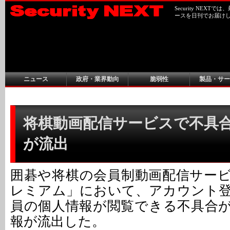
Security NEX
ースを日刊でお届け
ニュース
政府・業界動向
脆弱性
製品・サー
将棋動画配信サービスで不具
が流出
囲碁や将棋の会員制動画配信サー
レミアム」において、アカウント
員の個人情報が閲覧できる不具合
報が流出した。