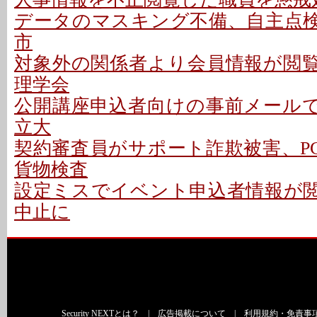
データのマスキング不備、自主点検で
市
対象外の関係者より会員情報が閲覧可
理学会
公開講座申込者向けの事前メールで誤
立大
契約審査員がサポート詐欺被害、PC
貨物検査
設定ミスでイベント申込者情報が閲覧
中止に
Security NEXTとは？
|
広告掲載について
|
利用規約・免責事