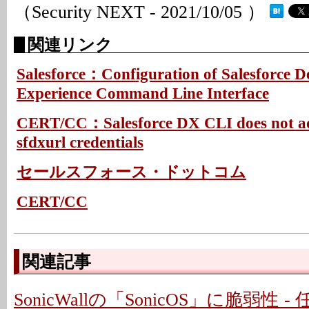
（Security NEXT - 2021/10/05 ）
関連リンク
Salesforce：Configuration of Salesforce D
Experience Command Line Interface
CERT/CC：Salesforce DX CLI does not ad
sfdxurl credentials
セールスフォース・ドットコム
CERT/CC
関連記事
SonicWallの「SonicOS」に脆弱性