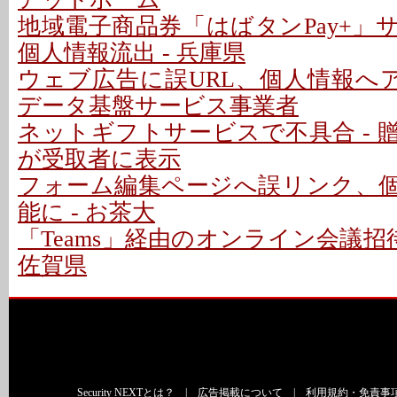
地域電子商品券「はばタンPay+」
個人情報流出 - 兵庫県
ウェブ広告に誤URL、個人情報へア
データ基盤サービス事業者
ネットギフトサービスで不具合 - 
が受取者に表示
フォーム編集ページへ誤リンク、
能に - お茶大
「Teams」経由のオンライン会議招
佐賀県
Security NEXTとは？
|
広告掲載について
|
利用規約・免責事