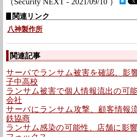
（Security NEXT - 2021/09/10 ）
関連リンク
八神製作所
関連記事
サーバでランサム被害を確認、影響な
子中高校
ランサム被害で個人情報流出の可能性
会社
サーバにランサム攻撃、顧客情報流出
鉄協商
ランサム感染の可能性、店舗に影響な
フォックス