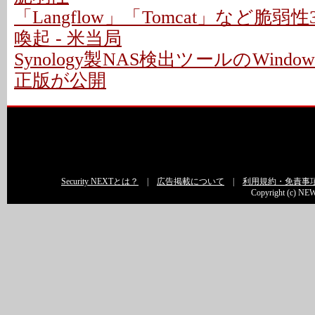
「Langflow」「Tomcat」など脆
喚起 - 米当局
Synology製NAS検出ツールのWindo
正版が公開
Security NEXTとは？
|
広告掲載について
|
利用規約・免責事
Copyright (c) NEW