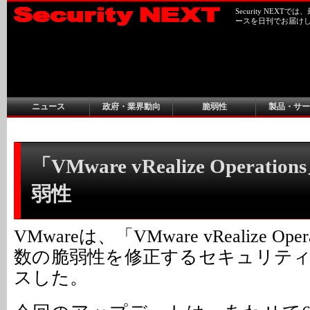
Security NEX
ースを日刊でお届け
ニュース
政府・業界動向
脆弱性
製品・サー
「VMware vRealize Operat
弱性
VMwareは、「VMware vRealize Op
数の脆弱性を修正するセキュリテ
スした。