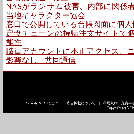
NASがランサム被害、内部に関係者
当地キャラクター協会
窓口で公開している台帳図面に個人情
定食チェーンの持帰注文サイトで
能性
職員アカウントに不正アクセス、
影響なし - 共同通信
Security NEXTとは？
|
広告掲載について
|
利用規約・免責事
Copyright (c) NEW