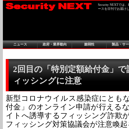
Security NEX
ースを日刊でお届け
ニュース
政府・業界動向
脆弱性
製品・サー
2回目の「特別定額給付金」で
ィッシングに注意
新型コロナウイルス感染症にとも
付金」のオンライン申請が行える
イトへ誘導するフィッシング詐欺
フィッシング対策協議会が注意喚起