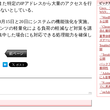
また特定のIPアドレスから大量のアクセスを行
ピック
Cisco
いないとしている。
WAN」
「Wor
月15日と20日にシステムの機能強化を実施。
を公開
「Chr
ンツの軽量化による負荷の軽減など対策を講
含む脆
集中した場合にも対応できる処理能力を確保し
夏季休
ズデー
Tenab
開
「Terr
公開
バックア
 ）
脆弱性
「Adob
にも影
「N-c
でに悪
「pgA
PR