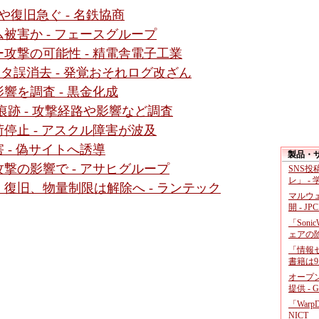
復旧急ぐ - 名鉄協商
被害か - フェースグループ
攻撃の可能性 - 精電舎電子工業
タ誤消去 - 発覚おそれログ改ざん
響を調査 - 黒金化成
痕跡 - 攻撃経路や影響など調査
停止 - アスクル障害が波及
 - 偽サイトへ誘導
製品・
撃の影響で - アサヒグループ
SNS
レ」 -
復旧、物量制限は解除へ - ランテック
マルウ
開 - JP
「Soni
ェアの
「情報セ
書籍は9
オープ
提供 - 
「War
NICT