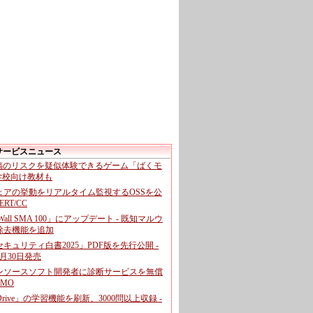
サービスニュース
投稿のリスクを疑似体験できるゲーム「ばくモ
 学校向け教材も
ェアの挙動をリアルタイム監視するOSSを公
CERT/CC
cWall SMA 100」にアップデート - 既知マルウ
除去機能を追加
キュリティ白書2025」PDF版を先行公開 -
月30日発売
ンソースソフト開発者に診断サービスを無償
GMO
pDrive」の学習機能を刷新、3000問以上収録 -