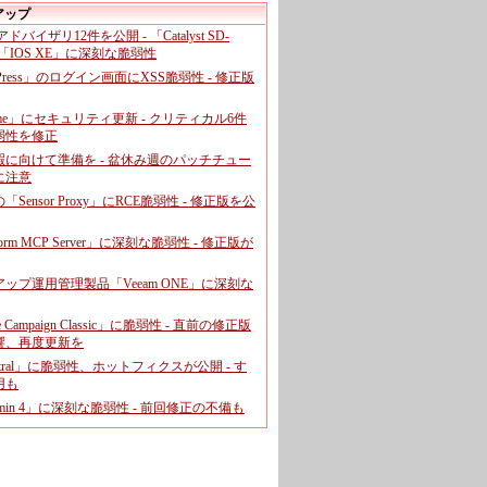
アップ
、アドバイザリ12件を公開 - 「Catalyst SD-
「IOS XE」に深刻な脆弱性
dPress」のログイン画面にXSS脆弱性 - 修正版
ome」にセキュリティ更新 - クリティカル6件
弱性を修正
暇に向けて準備を - 盆休み週のパッチチュー
に注意
leの「Sensor Proxy」にRCE脆弱性 - 修正版を公
aform MCP Server」に深刻な脆弱性 - 修正版が
ップ運用管理製品「Veeam ONE」に深刻な
e Campaign Classic」に脆弱性 - 直前の修正版
響、再度更新を
entral」に脆弱性、ホットフィクスが公開 - す
用も
dmin 4」に深刻な脆弱性 - 前回修正の不備も