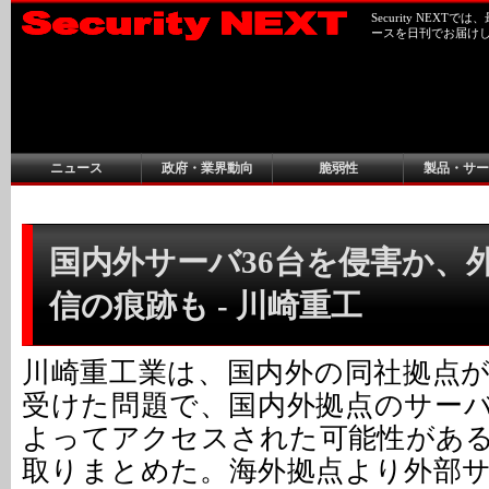
Security NEX
ースを日刊でお届け
ニュース
政府・業界動向
脆弱性
製品・サー
国内外サーバ36台を侵害か、
信の痕跡も - 川崎重工
川崎重工業は、国内外の同社拠点
受けた問題で、国内外拠点のサーバ
よってアクセスされた可能性があ
取りまとめた。海外拠点より外部