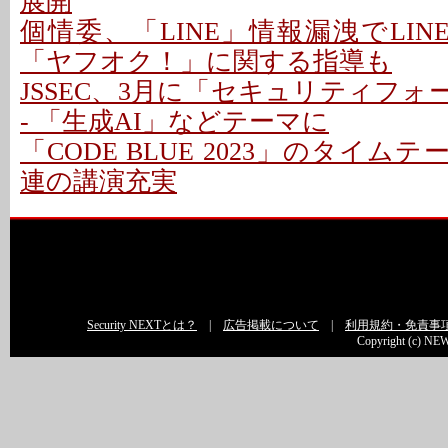
展開
個情委、「LINE」情報漏洩でLIN
「ヤフオク！」に関する指導も
JSSEC、3月に「セキュリティフォー
- 「生成AI」などテーマに
「CODE BLUE 2023」のタイムテ
連の講演充実
Security NEXTとは？
|
広告掲載について
|
利用規約・免責事
Copyright (c) NEW