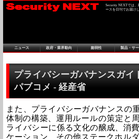
Security NEX
ースを日刊でお届け
ニュース
政府・業界動向
脆弱性
製品・サー
プライバシーガバナンスガイ
パブコメ - 経産省
また、プライバシーガバナンスの
体制の構築、運用ルールの策定と
ライバシーに係る文化の醸成、消
ケーション、その他ステークホル