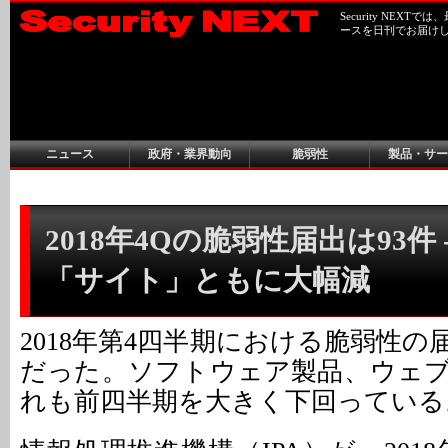
Security NEX
ースを日刊でお届け
ニュース
政府・業界動向
脆弱性
製品・サー
2018年4Qの脆弱性届出は93件
「サイト」ともに大幅減
2018年第4四半期における脆弱性の
だった。ソフトウェア製品、ウェ
れも前四半期を大きく下回っている