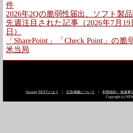
件
2026年2Qの脆弱性届出、ソフト製
先週注目された記事（2026年7月19日
日）
「SharePoint」「Check Point
米当局
Security NEXTとは？
|
広告掲載について
|
利用規約・免責事
Copyright (c) NEW