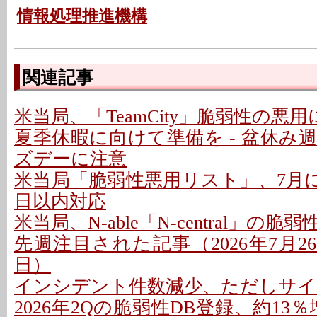
情報処理推進機構
関連記事
米当局、「TeamCity」脆弱性の悪
夏季休暇に向けて準備を - 盆休み
ズデーに注意
米当局「脆弱性悪用リスト」、7月に26
日以内対応
米当局、N-able「N-central」の
先週注目された記事（2026年7月26日
日）
インシデント件数減少、ただしサイ
2026年2Qの脆弱性DB登録、約13％