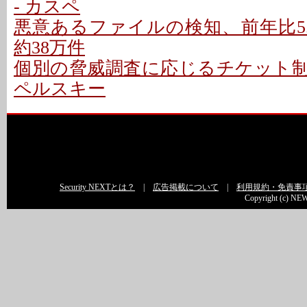
- カスペ
悪意あるファイルの検知、前年比5.7
約38万件
個別の脅威調査に応じるチケット制サ
ペルスキー
Security NEXTとは？
|
広告掲載について
|
利用規約・免責事
Copyright (c) NEW