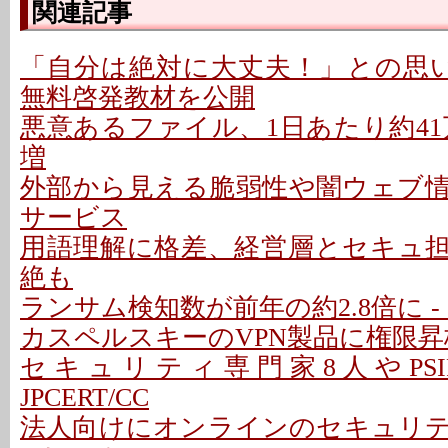
関連記事
「自分は絶対に大丈夫！」との思い
無料啓発教材を公開
悪意あるファイル、1日あたり約41万
増
外部から見える脆弱性や闇ウェブ
サービス
用語理解に格差、経営層とセキュ
絶も
ランサム検知数が前年の約2.8倍に 
カスペルスキーのVPN製品に権限
セキュリティ専門家8人やPSI
JPCERT/CC
法人向けにオンラインのセキュリ