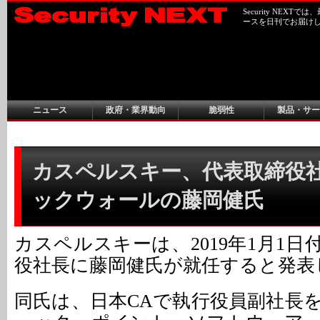
Security NEX
ースを日刊でお届け
ニュース
政府・業界動向
脆弱性
製品・サー
カスペルスキー、代表取締役
ックウォールの藤岡健氏
カスペルスキーは、2019年1月1
役社長に藤岡健氏が就任すると発表
同氏は、日本CAで執行役員副社長