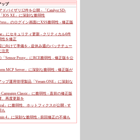
アップ
、アドバイザリ12件を公開 - 「Catalyst SD-
「IOS XE」に深刻な脆弱性
dPress」のログイン画面にXSS脆弱性 - 修正版
ome」にセキュリティ更新 - クリティカル6件
弱性を修正
暇に向けて準備を - 盆休み週のパッチチュー
に注意
leの「Sensor Proxy」にRCE脆弱性 - 修正版を公
aform MCP Server」に深刻な脆弱性 - 修正版が
ップ運用管理製品「Veeam ONE」に深刻な
e Campaign Classic」に脆弱性 - 直前の修正版
響、再度更新を
entral」に脆弱性、ホットフィクスが公開 - す
用も
dmin 4」に深刻な脆弱性 - 前回修正の不備も