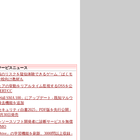
サービスニュース
投稿のリスクを疑似体験できるゲーム「ばくモ
 学校向け教材も
ェアの挙動をリアルタイム監視するOSSを公
CERT/CC
cWall SMA 100」にアップデート - 既知マルウ
除去機能を追加
キュリティ白書2025」PDF版を先行公開 -
月30日発売
ンソースソフト開発者に診断サービスを無償
GMO
pDrive」の学習機能を刷新、3000問以上収録 -