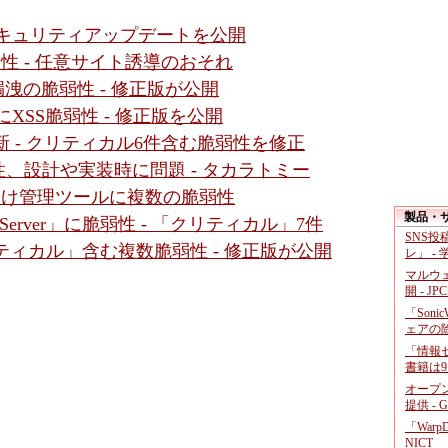
- セキュリティアップデートを公開
に脆弱性 - 任意サイト誘導のおそれ
」に情報漏洩の脆弱性 - 修正版が公開
面にXSS脆弱性 - 修正版を公開
新 - クリティカル6件含む脆弱性を修正
、設計や実装時に問題 - タカラトミー
ダ向け管理ツールに複数の脆弱性
製品・
gic Server」に脆弱性 - 「クリティカル」7件
SNS
クリティカル」含む複数脆弱性 - 修正版が公開
レ」 -
マルウ
開 - JP
「Soni
ェアの
「情報セ
書籍は9
オープ
提供 - 
「War
NICT