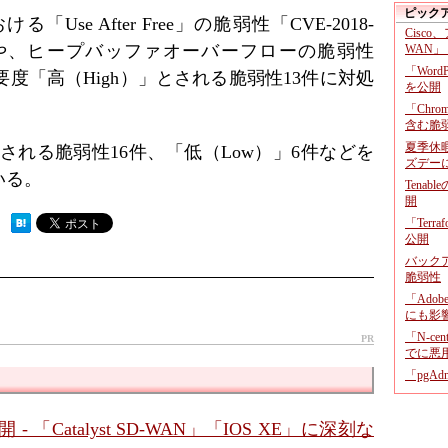
ピック
Use After Free」の脆弱性「CVE-2018-
Cisco
18336」や、ヒープバッファオーバーフローの脆弱性
WAN」
「Wor
ど、重要度「高（High）」とされる脆弱性13件に対処
を公開
「Chr
含む脆
夏季休
とされる脆弱性16件、「低（Low）」6件などを
ズデー
いる。
Tenab
開
「Terr
 ）
公開
バックア
脆弱性
「Adob
にも影
「N-c
PR
でに悪
「pgA
- 「Catalyst SD-WAN」「IOS XE」に深刻な