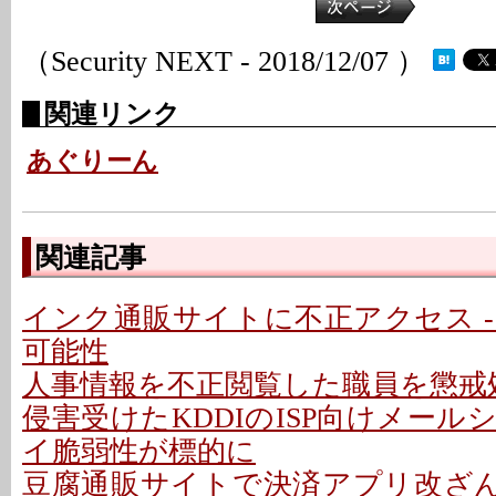
（Security NEXT - 2018/12/07 ）
関連リンク
あぐりーん
関連記事
インク通販サイトに不正アクセス -
可能性
人事情報を不正閲覧した職員を懲戒処
侵害受けたKDDIのISP向けメー
イ脆弱性が標的に
豆腐通販サイトで決済アプリ改ざん 