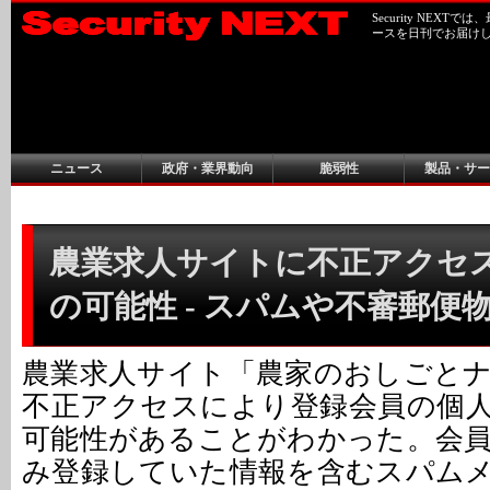
Security NEX
ースを日刊でお届け
ニュース
政府・業界動向
脆弱性
製品・サー
農業求人サイトに不正アクセ
の可能性 - スパムや不審郵便
農業求人サイト「農家のおしごと
不正アクセスにより登録会員の個
可能性があることがわかった。会
み登録していた情報を含むスパム