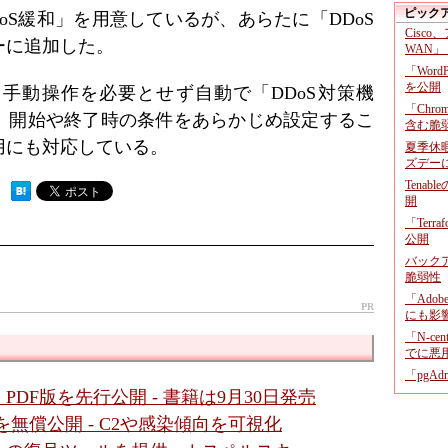
ピック
oS緩和」を用意しているが、あらたに「DDoS
Cisco
ーに追加した。
WAN」
「Wor
を公開
手動操作を必要とせず自動で「DDoS対策機
「Chr
。開始や終了時の条件をあらかじめ設定するこ
含む脆
用にも対応している。
夏季休
ズデー
Tenab
 ）
開
「Terr
公開
バックア
脆弱性
「Adob
PR
にも影
「N-c
でに悪
「pgA
PDF版を先行公開 - 書籍は9月30日発売
ルを無償公開 - C2や感染傾向を可視化