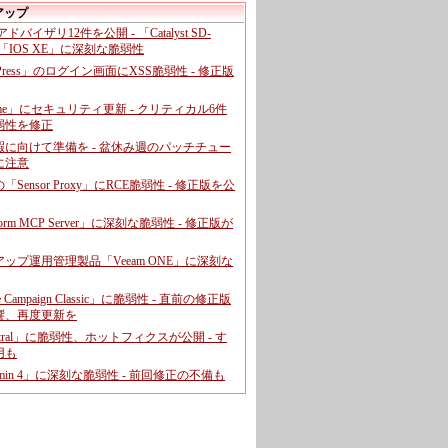
アップ
、アドバイザリ12件を公開 - 「Catalyst SD-
「IOS XE」に深刻な脆弱性
dPress」のログイン画面にXSS脆弱性 - 修正版
ome」にセキュリティ更新 - クリティカル6件
弱性を修正
暇に向けて準備を - 盆休み週のパッチチュー
に注意
leの「Sensor Proxy」にRCE脆弱性 - 修正版を公
aform MCP Server」に深刻な脆弱性 - 修正版が
ップ運用管理製品「Veeam ONE」に深刻な
e Campaign Classic」に脆弱性 - 直前の修正版
響、再度更新を
entral」に脆弱性、ホットフィクスが公開 - す
用も
dmin 4」に深刻な脆弱性 - 前回修正の不備も