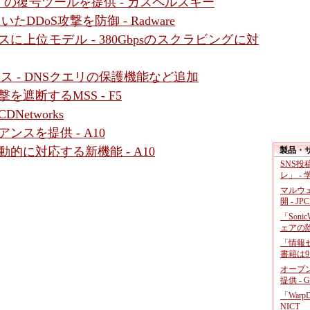
ng」の復号ツールを提供 - カスペルスキー
たDDoS攻撃を防御 - Radware
スに上位モデル - 380Gbpsのスクラビングに対
リース - DNSクエリの保護機能など追加
遮断するMSS - F5
Networks
ンスを提供 - A10
的に対応する新機能 - A10
製品・
SNS
レ」 -
マルウ
開 - JP
「Soni
ェアの
「情報セ
書籍は9
オープ
提供 - 
「War
NICT