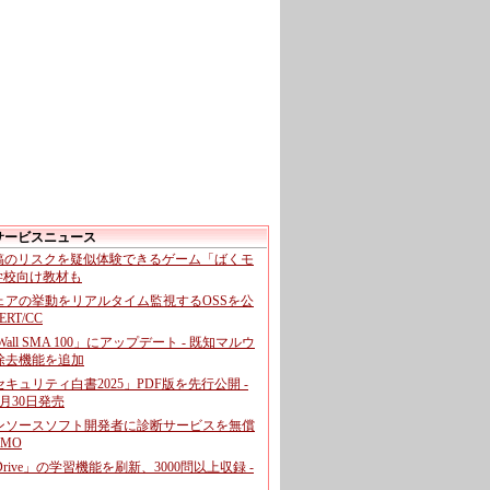
サービスニュース
投稿のリスクを疑似体験できるゲーム「ばくモ
 学校向け教材も
ェアの挙動をリアルタイム監視するOSSを公
CERT/CC
cWall SMA 100」にアップデート - 既知マルウ
除去機能を追加
キュリティ白書2025」PDF版を先行公開 -
月30日発売
ンソースソフト開発者に診断サービスを無償
GMO
pDrive」の学習機能を刷新、3000問以上収録 -